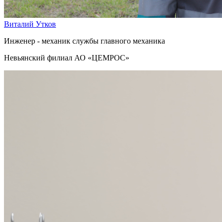
Виталий Утков
Инженер - механик службы главного механика
Невьянский филиал АО «ЦЕМРОС»