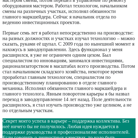
мастером смены, потом перешёл в управление по ремонту
оборудования мастером. Работал технологом, начальником
смены на различных участках, исполнял обязанности
главного маркшейдера. Сейчас я начальник отдела по
ведению инвестиционных проектов.
Первые семь лет я работал непосредственно на производстве:
на разных должностях и участках изучал технологию – можно
сказать, руками её щупал. С 2009 года по нынешний момент я
нахожусь в заводоуправлении. Здесь функционал у меня
расширился, я уже не ограничен одним цехом. Был
специалистом по инновациям, занимался инвестициями,
рационализаторством в масштабах всего производства. Потом
стал начальником складского хозяйства, некоторое время
проработал главным технологом, специалистом по
производственному планированию в отделе главного
механика. Исполнял обязанности главного маркшейдера и
главного технолога. Явным поворотом карьеры я бы назвал
переход в заводоуправление 14 лет назад. Поле деятельности
расширилось, я стал изучать производство уже целиком, а не
по отдельным участкам.
Секрет моего успеха в карьере – поддержка коллектива. Без
неё ничего бы не получилось. Любая идея нуждается в
поддержке руководства и профессионализме исполнителей.
Если говорить о личностных качествах, то надо быть