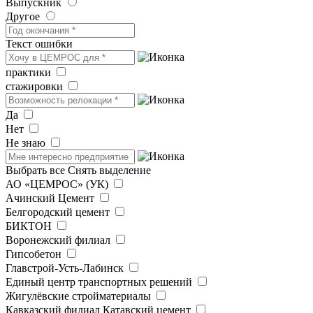
Выпускник
Другое
Текст ошибки
практики
стажировки
Да
Нет
Не знаю
Выбрать все
Снять выделение
АО «ЦЕМРОС» (УК)
Ачинский Цемент
Белгородский цемент
БИКТОН
Воронежский филиал
Гипсобетон
Главстрой-Усть-Лабинск
Единый центр транспортных решений
Жигулёвские стройматериалы
Кавказский филиал Катавский цемент