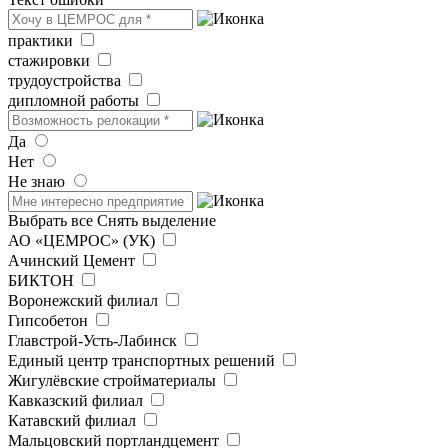
практики
стажировки
трудоустройства
дипломной работы
Да
Нет
Не знаю
Выбрать все
Снять выделение
АО «ЦЕМРОС» (УК)
Ачинский Цемент
БИКТОН
Воронежский филиал
Гипсобетон
Главстрой-Усть-Лабинск
Единый центр транспортных решений
Жигулёвские стройматериалы
Кавказский филиал
Катавский филиал
Мальцовский портландцемент