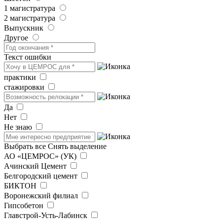
1 магистратура
2 магистратура
Выпускник
Другое
Текст ошибки
практики
стажировки
Да
Нет
Не знаю
Выбрать все
Снять выделение
АО «ЦЕМРОС» (УК)
Ачинский Цемент
Белгородский цемент
БИКТОН
Воронежский филиал
Гипсобетон
Главстрой-Усть-Лабинск