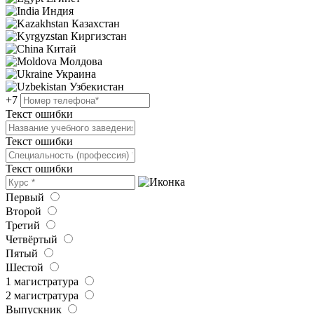
Индия
Казахстан
Киргизстан
Китай
Молдова
Украина
Узбекистан
+7
Текст ошибки
Текст ошибки
Текст ошибки
Первый
Второй
Третий
Четвёртый
Пятый
Шестой
1 магистратура
2 магистратура
Выпускник