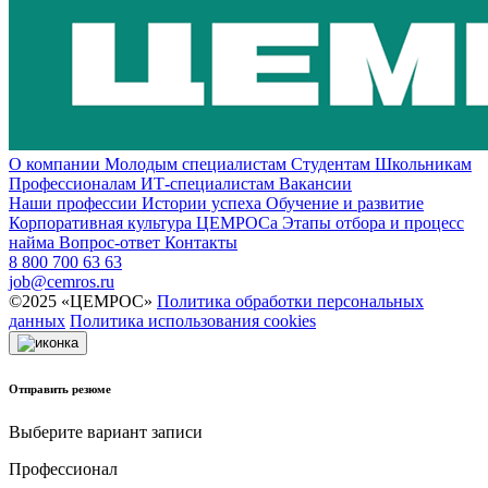
О компании
Молодым специалистам
Студентам
Школьникам
Профессионалам
ИТ-специалистам
Вакансии
Наши профессии
Истории успеха
Обучение и развитие
Корпоративная культура ЦЕМРОСа
Этапы отбора и процесс
найма
Вопрос-ответ
Контакты
8 800 700 63 63
job@cemros.ru
©2025 «ЦЕМРОС»
Политика обработки персональных
данных
Политика использования сookies
Отправить резюме
Выберите вариант записи
Профессионал