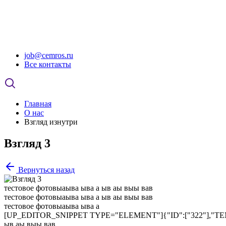
job@cemros.ru
Все контакты
Главная
О нас
Взгляд изнутри
Взгляд 3
Вернуться назад
тестовое фотовыаыва ыва а ыв аы выы вав
тестовое фотовыаыва ыва а ыв аы выы вав
тестовое фотовыаыва ыва а
[UP_EDITOR_SNIPPET TYPE="ELEMENT"]{"ID":["322"],"TEM
ыв аы выы вав